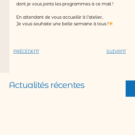
dont je vous joints les programmes à ce mail !
En attendant de vous accueillir à l’atelier,
Je vous souhaite une belle semaine à tous !
PRÉCÉDENT
SUIVANT
Actualités récentes
Pensée du jour 31-26
Visite incontournable si vous vous
rendez à Barcelone, la Sagrada